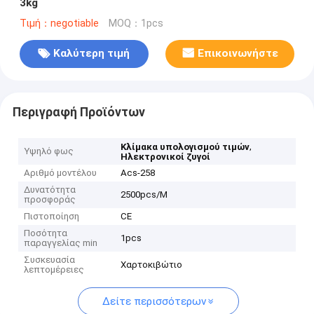
3kg
Τιμή：negotiable
MOQ：1pcs
Καλύτερη τιμή
Επικοινωνήστε
Περιγραφή Προϊόντων
,
Κλίμακα υπολογισμού τιμών
Υψηλό φως
Ηλεκτρονικοί ζυγοί
Αριθμό μοντέλου
Acs-258
Δυνατότητα
2500pcs/M
προσφοράς
Πιστοποίηση
CE
Ποσότητα
1pcs
παραγγελίας min
Συσκευασία
Χαρτοκιβώτιο
λεπτομέρειες
Δείτε περισσότερων