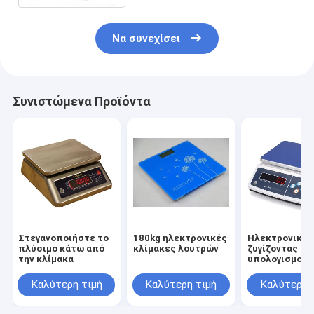
Να συνεχίσει
Συνιστώμενα Προϊόντα
Στεγανοποιήστε το
180kg ηλεκτρονικές
Ηλεκτρονική
πλύσιμο κάτω από
κλίμακες λουτρών
ζυγίζοντας μη
την κλίμακα
υπολογισμού 
Καλύτερη τιμή
Καλύτερη τιμή
Καλύτερη 