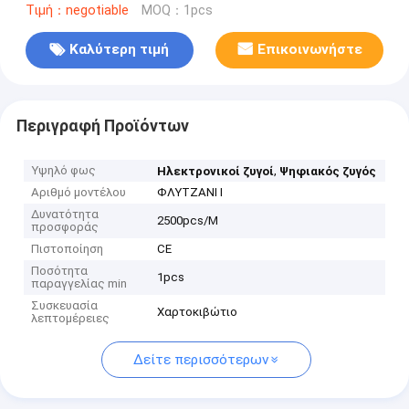
Τιμή：negotiable
MOQ：1pcs
Καλύτερη τιμή
Επικοινωνήστε
Περιγραφή Προϊόντων
Υψηλό φως
,
Ηλεκτρονικοί ζυγοί
Ψηφιακός ζυγός
Αριθμό μοντέλου
ΦΛΥΤΖΑΝΙ Ι
Δυνατότητα
2500pcs/M
προσφοράς
Πιστοποίηση
CE
Ποσότητα
1pcs
παραγγελίας min
Συσκευασία
Χαρτοκιβώτιο
λεπτομέρειες
Δείτε περισσότερων