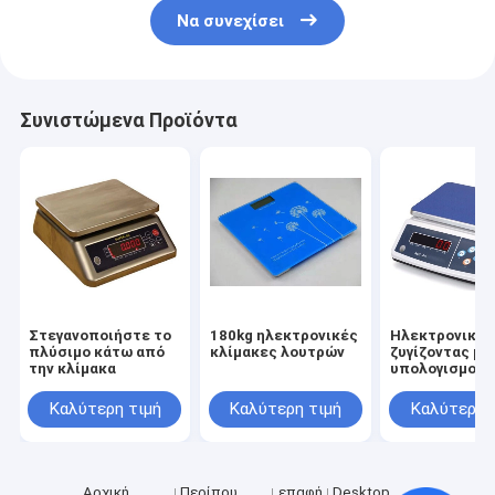
Να συνεχίσει
Συνιστώμενα Προϊόντα
Στεγανοποιήστε το
180kg ηλεκτρονικές
Ηλεκτρονική
πλύσιμο κάτω από
κλίμακες λουτρών
ζυγίζοντας μη
την κλίμακα
υπολογισμού 
Καλύτερη τιμή
Καλύτερη τιμή
Καλύτερη 
Αρχική
Περίπου
επαφή
Desktop