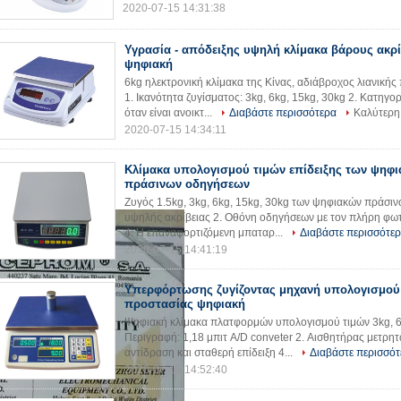
2020-07-15 14:31:38
Υγρασία - απόδειξης υψηλή κλίμακα βάρους ακρί
ψηφιακή
6kg ηλεκτρονική κλίμακα της Κίνας, αδιάβροχος λιανική
1. Ικανότητα ζυγίσματος: 3kg, 6kg, 15kg, 30kg 2. Κατηγορ
όταν είναι ανοικτ...
Διαβάστε περισσότερα
Καλύτερη
2020-07-15 14:34:11
Κλίμακα υπολογισμού τιμών επίδειξης των ψηφ
πράσινων οδηγήσεων
Ζυγός 1.5kg, 3kg, 6kg, 15kg, 30kg των ψηφιακών πράσι
υψηλής ακρίβειας 2. Οθόνη οδηγήσεων με τον πλήρη φωτ
4. Η επαναφορτιζόμενη μπαταρ...
Διαβάστε περισσότε
2020-07-15 14:41:19
Υπερφόρτωσης ζυγίζοντας μηχανή υπολογισμού
προστασίας ψηφιακή
Ψηφιακή κλίμακα πλατφορμών υπολογισμού τιμών 3kg, 6k
Περιγραφή: 1,18 μπιτ A/D conveter 2. Αισθητήρας μετρη
αντίδραση και σταθερή επίδειξη 4...
Διαβάστε περισσότ
2020-07-15 14:52:40