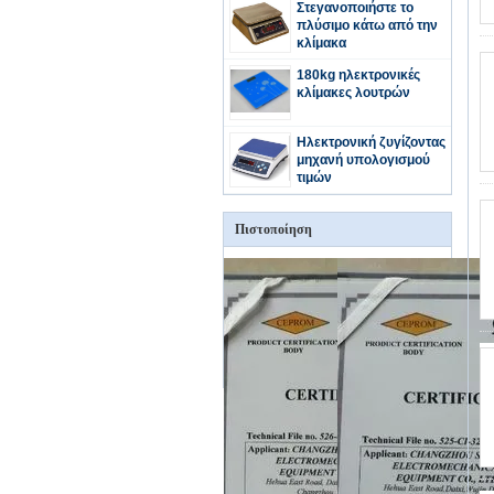
Στεγανοποιήστε το
πλύσιμο κάτω από την
κλίμακα
180kg ηλεκτρονικές
κλίμακες λουτρών
Ηλεκτρονική ζυγίζοντας
μηχανή υπολογισμού
τιμών
Πιστοποίηση