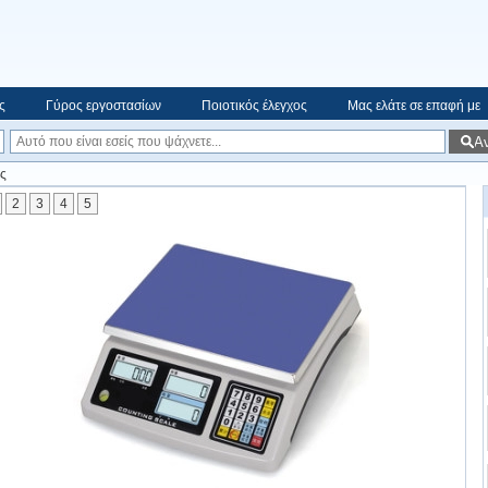
ς
Γύρος εργοστασίων
Ποιοτικός έλεγχος
Μας ελάτε σε επαφή με
Α
ς
2
3
4
5