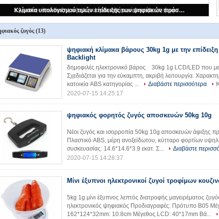
ψηφιακή κλίμακα βάρους 30kg 1g με την επίδειξη LCD Backlight
φιακός ζυγός
(13)
ψηφιακή κλίμακα βάρους 30kg 1g με την επίδειξ
Backlight
δημοφιλές ηλεκτρονικό βάρος 30kg 1g LCD/LED που μ
Σχεδιάζεται για την εύκαμπτη, ακριβή λειτουργία. Χαρακ
κατοικία ABS κατηγορίας ...
Διαβάστε περισσότερα
Κ
2020-07-15 14:25:17
ψηφιακός φορητός ζυγός αποσκευών 50kg 10g
Νέοι ζυγός και ισορροπία 50kg 10g αποσκευών άφιξης πρ
Πλαστικό ABS, μέρη ανοξείδωτου, κύτταρο φορτίων υψηλ
συσκευασίας: 14.6*14.6*3.9 εκατ. Σ...
Διαβάστε περισσ
2020-07-15 14:28:37
Μίνι έξυπνοι ηλεκτρονικοί ζυγοί τροφίμων κουζι
5kg 1g μίνι έξυπνος λεπτός διατροφής μαγειρέματος ζυγ
ηλεκτρονικός ψηφιακός Προδιαγραφές: Πρότυπο B05 Μέγ
162*124*32mm: 10.8cm Μέγεθος LCD: 40*17mm Βά...