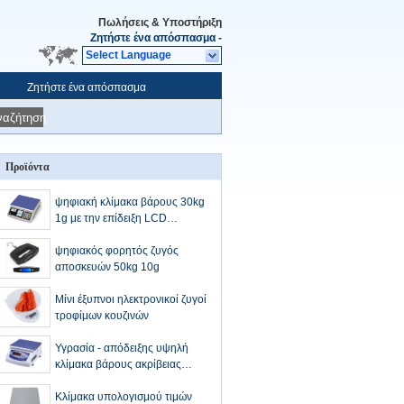
Πωλήσεις & Υποστήριξη
Ζητήστε ένα απόσπασμα
-
Select Language
Ζητήστε ένα απόσπασμα
ναζήτηση
Προϊόντα
ψηφιακή κλίμακα βάρους 30kg
1g με την επίδειξη LCD
Backlight
ψηφιακός φορητός ζυγός
αποσκευών 50kg 10g
Μίνι έξυπνοι ηλεκτρονικοί ζυγοί
τροφίμων κουζινών
Υγρασία - απόδειξης υψηλή
κλίμακα βάρους ακρίβειας
ψηφιακή
Κλίμακα υπολογισμού τιμών