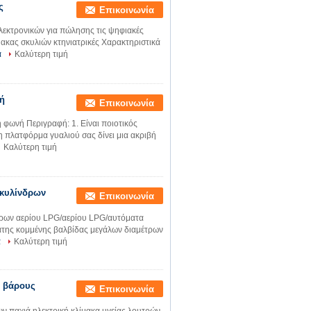
ς
Επικοινωνία
λεκτρονικών για πώλησης τις ψηφιακές
ακας σκυλιών κτηνιατρικές Χαρακτηριστικά
α
Καλύτερη τιμή
νή
Επικοινωνία
 φωνή Περιγραφή: 1. Είναι ποιοτικός
η πλατφόρμα γυαλιού σας δίνει μια ακριβή
Καλύτερη τιμή
κυλίνδρων
Επικοινωνία
δρων αερίου LPG/αερίου LPG/αυτόματα
ατης κομμένης βαλβίδας μεγάλων διαμέτρων
α
Καλύτερη τιμή
ή βάρους
Επικοινωνία