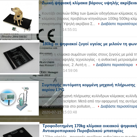
Ζωική ψηφιακή κλίμακα βάρους υψηλής ακρίβεια
Κουτάβι σκυλιών 60kg των ζωικών οδηγήσεων κλίμακας η
κλίμακες βάρους προβάτων κτηνιάτρων 100kg 500kg κλίμ
γνωρίσματα: Υψηλή ακρίβεια Σ...
Διαβάστε περισσότερ
2020-07-15 14:55:01
180kg οι ψηφιακοί ζυγοί υγείας με μιλούν τη φω
180kg η κλίμακα σωμάτων υγείας στους ζυγούς με μιλά τη
αντίκτυπος υψηλής τεχνολογίας - η ανθεκτική μετριασμέν
μέτρηση βάρους. 2. Αυτή η ...
Διαβάστε περισσότερα
2020-07-15 14:59:06
Συμπαγής αυτόματη κομμένη μηχανή πλήρωσης 
αερίου LPG
Γεμίζοντας μηχανή πλήρωσης κυλίνδρων κλίμακας κυλίν
κομμένος Descripton: Μετά από την εφαρμογή της αυτόμ
που αντιστέκεται στο polluton, ...
Διαβάστε περισσότερ
2020-07-15 15:03:48
Τροφοδοτημένη 170kg κλίμακα οικιακού ψηφιακ
Αντιαεροπορικού Πυροβολικού μπαταρίες