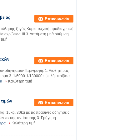
βειας
Επικοινωνία
ς πώλησης ζυγός Κύρια τεχνική προδιαγραφή
ία ακρίβειας: ΙΙΙ 3. Αυτόματη μηά ρύθμιση
 τιμή
ιακών
Επικοινωνία
νων οδηγήσεων Περιγραφή: 1. Αισθητήρας
ισμό 3. 1/6000-1/130000 υψηλή ακρίβεια
ρα
Καλύτερη τιμή
 τιμών
Επικοινωνία
g, 15kg, 30kg με τις πράσινες οδηγήσεις
τών πίεσης αντίστασης 3. Γρήγορη
ερα
Καλύτερη τιμή