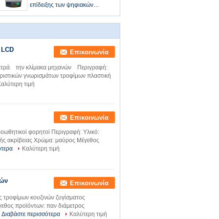
επίδειξης των ψηφιακών
πράσινων οδηγήσεων
η LCD
Επικοινωνία
ετρά την κλίμακα μηχανών Περιγραφή:
τηριστικών γνωρισμάτων τροφίμων πλαστική
αλύτερη τιμή
Επικοινωνία
οωθητικοί φορητοί Περιγραφή: Υλικό:
ής ακρίβειας Χρώμα: μαύρος Μέγεθος
ότερα
Καλύτερη τιμή
νών
Επικοινωνία
ός τροφίμων κουζινών ζυγίσματος
εθος προϊόντων: παν διάμετρος
Διαβάστε περισσότερα
Καλύτερη τιμή