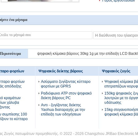
Γύρος εργοστασίων
ήστε ένα μήνυμα
Περισσότερα
ψηφιακή κλίμακα βάρους 30kg 1g με την επίδειξη LCD Backl
προϊόντα
τταρο φορτίων
Ψηφιακός δείκτης βάρους
Ψηφιακός ζυγός
ύτταρο φορτίων
Ασύρματο ζυγίζοντας κύτταρο
Ψηφιακή κλίμακα β
άς απόδειξης
φορτίων με GPRS
επιτραπέζιων κορυ
Ραδιόφωνο ATP στον ψηφιακό
150kg ψηφιακός ζυ
ικό κραμάτων
δείκτη βάρους PC
λουτρών με το όργα
τίων χάλυβα
υδάτωσης
Αντι - ζυγίζοντας δείκτης
ζοντας
Yaohua διαταραχής με την
15kg στεγανοποιήστ
ν συμπίεσης 100
επίδειξη των οδηγήσεων
ψηφιακή κλίμακα β
γίζουν το κύτταρο
τας Ζυγός πατωμάτων προμηθευτής. © 2022 - 2026 Changzhou JRBao Electronic Man