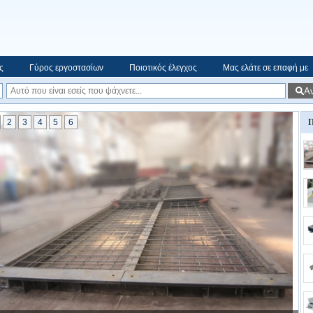
ς
Γύρος εργοστασίων
Ποιοτικός έλεγχος
Μας ελάτε σε επαφή με
Α
2
3
4
5
6
Π