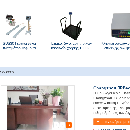
χοανών
SUS304 ενιαίοι ζυγοί
Ιατρικοί ζυγοί αναπηρικών
Κλίμακα υπολογισ
πατωμάτων γεφυρών
καρεκλών χρήσης 1000kg
επίδειξης των 
φορητοί
νοσοκομείων
πράσινων οδη
γοστάσιο
Changzhou JRBao 
Η Co. Skyerscale Chan
Co,Ltd.
Changzhou JRBao ηλεκτ
επαγγελματική επιχείρη
στον τομέα της ηλεκτρ
σιδηροδρόμων, των ζυγί
Επικοινωνήστε μαζ
1
2
3