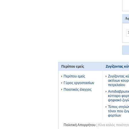
Αφ
Περίπου εμείς
Ζυγίζοντας κύ
Περίπου εμείς
Ζυγίζοντας κ
ακτίνων κουρ
Γύρος εργοστασίων
πετρελαίου
Ποιοτικός έλεγχος
Αντιδιαβρωτ
κύτταρο φορ
ψηφιακό ζυγί
Τύπος στηλώ
τόνοι που ζυ
φορτίων
Πολιτική Απορρήτου
| Κίνα καλός ποιότη