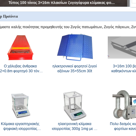
Το κινητό φορτηγό 3×8m 50t ζυγίζει τις κλίμακες
p Προϊόντα
ίμαστε καλής ποιότητας προμηθευτής του Ζυγός πατωμάτων, Ζυγός πάγκων, Ζυ
Ο χάλυβας άνθρακα
ηλεκτρονικοί φορητοί ζυγοί
3×16m 100 β
.2×0.8m φορτηγό 30 τόνου
αξόνων 35×55cm 30t
καθηκόντων κλ
ζυγίζει τις κλίμακες
φορτηγών χάλυβ
Q235B
Κλίμακα εργαστηριακής
ηλεκτρονική κλίμακα
Πολυ δεσμός κ
ψηφιακή ισορροπίας
ισορροπίας 300g 1mg με τη
φορτίων καν
ροστασίας υπερφόρτωσης
πιατέλα ανοξείδωτου
ασύρματος για τη