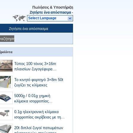
Πωλήσεις & Υποστήριξη
Ζητήστε ένα απόσπασμα
-
Select Language
Ζητήστε ένα απόσπασμα
ναζήτηση
ροϊόντα
Τύπος 100 τόνος 3×16m
πλαισίων ζυγογέφυρα
κλίμακας φορτηγών
Το κινητό φορτηγό 3×8m 50t
ζυγίζει τις κλίμακες
5000g / 0.01g χημική
κλίμακα ισορροπίας
εργαστηρίων ακρίβειας
0.1g ηλεκτρονική κλίμακα
ισορροπίας ακρίβειας με την
επίδειξη LCD
20t διπλοί ζυγοί πατωμάτων