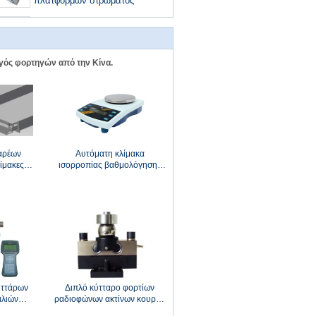
πλατφορμών στρώματος
Αντιδιαβρωτικός σε σχήμα υ
ζυγίζει τις κλίμακες ακτίνων
γός φορτηγών από την Κίνα.
αρέων
Αυτόματη κλίμακα
ίμακες
ισορροπίας βαθμολόγησης
α τόνου
6kg 0.1g ηλεκτρονική
υττάρων
Διπλό κύτταρο φορτίων
αλιών
ραδιοφώνων ακτίνων κουράς
ν κλίμακα
30 τόνου