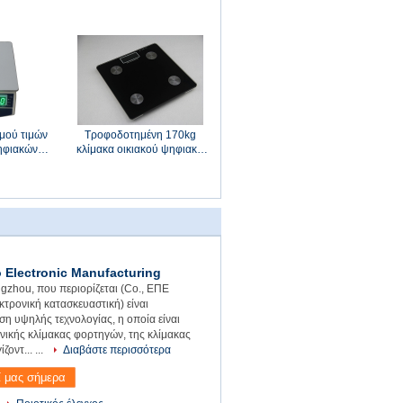
μού τιμών
Τροφοδοτημένη 170kg
ψηφιακών
κλίμακα οικιακού ψηφιακή
γήσεων
βάρους Αντιαεροπορικού
Πυροβολικού μπαταρίες
Electronic Manufacturing
gzhou, που περιορίζεται (Co., ΕΠΕ
ρονική κατασκευαστική) είναι
ση υψηλής τεχνολογίας, η οποία είναι
ονικής κλίμακας φορτηγών, της κλίμακας
ζοντ... ...
Διαβάστε περισσότερα
ί μας σήμερα