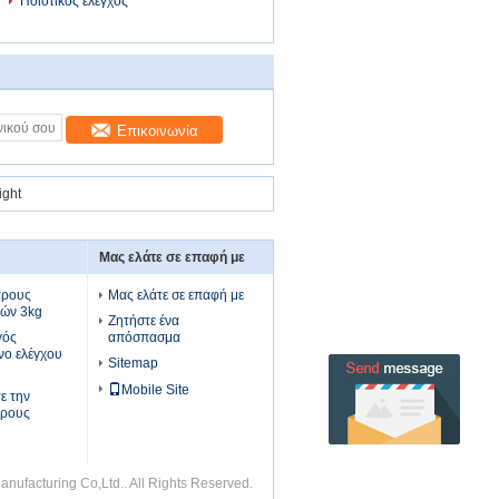
Ποιοτικός έλεγχος
Επικοινωνία
ight
Μας ελάτε σε επαφή με
άρους
Μας ελάτε σε επαφή με
φών 3kg
Ζητήστε ένα
γός
απόσπασμα
νο ελέγχου
Sitemap
Mobile Site
ε την
άρους
ufacturing Co,Ltd.. All Rights Reserved.