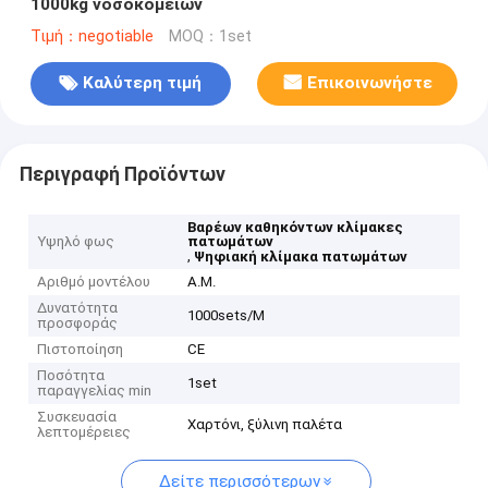
1000kg νοσοκομείων
Τιμή：negotiable
MOQ：1set
Καλύτερη τιμή
Επικοινωνήστε
Περιγραφή Προϊόντων
Βαρέων καθηκόντων κλίμακες
Υψηλό φως
πατωμάτων
,
Ψηφιακή κλίμακα πατωμάτων
Αριθμό μοντέλου
Α.Μ.
Δυνατότητα
1000sets/M
προσφοράς
Πιστοποίηση
CE
Ποσότητα
1set
παραγγελίας min
Συσκευασία
Χαρτόνι, ξύλινη παλέτα
λεπτομέρειες
Δείτε περισσότερων