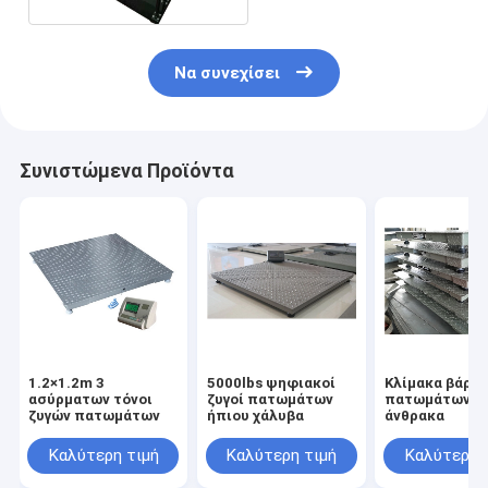
Να συνεχίσει
Συνιστώμενα Προϊόντα
1.2×1.2m 3
5000lbs ψηφιακοί
Κλίμακα βάρο
ασύρματων τόνοι
ζυγοί πατωμάτων
πατωμάτων χ
ζυγών πατωμάτων
ήπιου χάλυβα
άνθρακα
Καλύτερη τιμή
Καλύτερη τιμή
Καλύτερη 