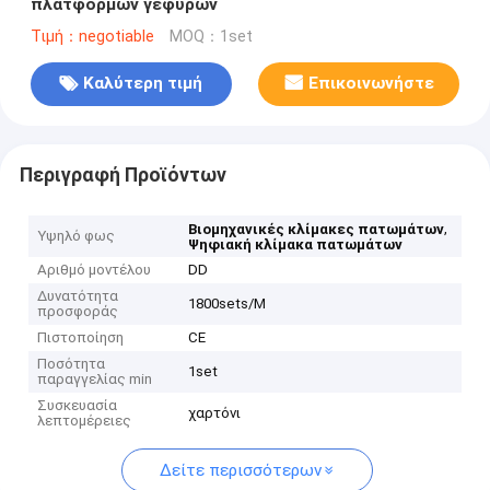
πλατφορμών γεφυρών
Τιμή：negotiable
MOQ：1set
Καλύτερη τιμή
Επικοινωνήστε
Περιγραφή Προϊόντων
,
Βιομηχανικές κλίμακες πατωμάτων
Υψηλό φως
Ψηφιακή κλίμακα πατωμάτων
Αριθμό μοντέλου
DD
Δυνατότητα
1800sets/M
προσφοράς
Πιστοποίηση
CE
Ποσότητα
1set
παραγγελίας min
Συσκευασία
χαρτόνι
λεπτομέρειες
Δείτε περισσότερων