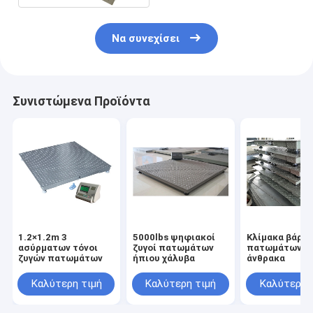
Να συνεχίσει
Συνιστώμενα Προϊόντα
1.2×1.2m 3
5000lbs ψηφιακοί
Κλίμακα βάρο
ασύρματων τόνοι
ζυγοί πατωμάτων
πατωμάτων χ
ζυγών πατωμάτων
ήπιου χάλυβα
άνθρακα
Καλύτερη τιμή
Καλύτερη τιμή
Καλύτερη 