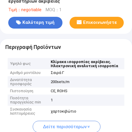
εργαστηρίων ακρίβειας
Τιμή：negotiable
MOQ：1
Καλύτερη τιμή
Επικοινωνήστε
Περιγραφή Προϊόντων
,
Κλίμακα ισορροπίας ακρίβειας
Υψηλό φως
Ηλεκτρονική αναλυτική ισορροπία
Αριθμό μοντέλου
Σειρά Γ
Δυνατότητα
200sets/m
προσφοράς
Πιστοποίηση
CE, ROHS
Ποσότητα
1
παραγγελίας min
Συσκευασία
χαρτοκιβώτιο
λεπτομέρειες
Δείτε περισσότερων