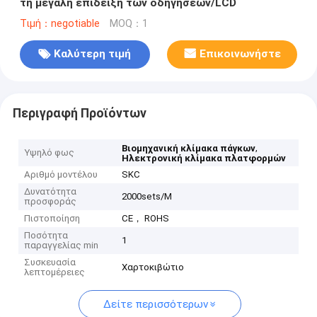
τη μεγάλη επίδειξη των οδηγήσεων/LCD
Τιμή：negotiable
MOQ：1
Καλύτερη τιμή
Επικοινωνήστε
Περιγραφή Προϊόντων
,
Βιομηχανική κλίμακα πάγκων
Υψηλό φως
Ηλεκτρονική κλίμακα πλατφορμών
Αριθμό μοντέλου
SKC
Δυνατότητα
2000sets/M
προσφοράς
Πιστοποίηση
CE， ROHS
Ποσότητα
1
παραγγελίας min
Συσκευασία
Χαρτοκιβώτιο
λεπτομέρειες
Δείτε περισσότερων