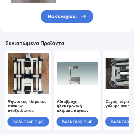
Να συνεχίσει
Συνιστώμενα Προϊόντα
Ψηφιακές κλίμακες
Αδιάβροχη
Ζυγός πάγκων
πάγκων
ηλεκτρονική
χάλυβα άνθρα
ανοξείδωτου
κλίμακα πάγκων
Καλύτερη τιμή
Καλύτερη τιμή
Καλύτερη 