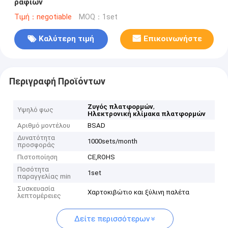
ραφιών
Τιμή：negotiable
MOQ：1set
Καλύτερη τιμή
Επικοινωνήστε
Περιγραφή Προϊόντων
,
Ζυγός πλατφορμών
Υψηλό φως
Ηλεκτρονική κλίμακα πλατφορμών
Αριθμό μοντέλου
BSAD
Δυνατότητα
1000sets/month
προσφοράς
Πιστοποίηση
CE,ROHS
Ποσότητα
1set
παραγγελίας min
Συσκευασία
Χαρτοκιβώτιο και ξύλινη παλέτα
λεπτομέρειες
Δείτε περισσότερων