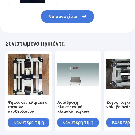
Να συνεχίσει
Συνιστώμενα Προϊόντα
Ψηφιακές κλίμακες
Αδιάβροχη
Ζυγός πάγκων
πάγκων
ηλεκτρονική
χάλυβα άνθρα
ανοξείδωτου
κλίμακα πάγκων
Καλύτερη τιμή
Καλύτερη τιμή
Καλύτερη 