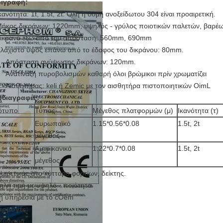
ιγραφή:
Ικανότητα: 1t, 1.5t, 2t. Όλη η δομή ανοξείδωτου 304 είναι προαιρετική.
Μήκος δικράνων: 1220mm, υψηλός - γρύλος ποιοτικών παλετών, βαρέω
Δίκρανο έξω από την απόσταση: 560mm, 690mm
Ελάχιστο ύψος επάνω από το έδαφος του δικράνου: 80mm.
Απόσταση ανύψωσης δικράνων: 120mm.
Ανατίναξη πυροβολισμών καθαρή όλοι βρώμικοι πρίν χρωματίζει
Αισθητήρας: keli ή Zemic με τον αισθητήρα πιστοποιητικών OimL
διαγραφές:
ότυπο
Τύπος
Μέγεθος πλατφορμών (μ)
Ικανότητα (τ)
Ευρωπαϊκό
1.15*0.56*0.08
1.5t, 2t
μέγεθος
Αμερικανικό
1.22*0.7*0.08
1.5t, 2t
μέγεθος
αιρετικός στο κύτταρο φορτίων, δείκτης.
ηλή τιμή με υψηλό - ποιότητα
ή υπηρεσία με το cOem
αρμογές:
 Ζύγισμα