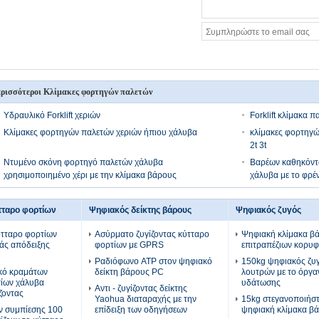
ρισσότεροι Κλίμακες φορτηγών παλετών
Υδραυλικό Forklift χεριών
Forklift κλίμακα 
Κλίμακες φορτηγών παλετών χεριών ήπιου χάλυβα
κλίμακες φορτηγώ
2t 3t
Ντυμένο σκόνη φορτηγό παλετών χάλυβα
Βαρέων καθηκόντ
χρησιμοποιημένο χέρι με την κλίμακα βάρους
χάλυβα με το φρέ
τταρο φορτίων
Ψηφιακός δείκτης βάρους
Ψηφιακός ζυγός
ύτταρο φορτίων
Ασύρματο ζυγίζοντας κύτταρο
Ψηφιακή κλίμακα β
άς απόδειξης
φορτίων με GPRS
επιτραπέζιων κορυ
Ραδιόφωνο ATP στον ψηφιακό
150kg ψηφιακός ζυ
ικό κραμάτων
δείκτη βάρους PC
λουτρών με το όργα
τίων χάλυβα
υδάτωσης
Αντι - ζυγίζοντας δείκτης
ζοντας
Yaohua διαταραχής με την
15kg στεγανοποιήστ
ν συμπίεσης 100
επίδειξη των οδηγήσεων
ψηφιακή κλίμακα β