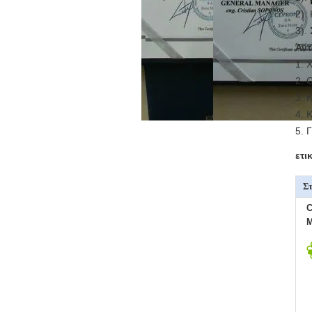
2).
3).
Αντ
1. 
2. 
3. 
4. 
5. 
ετι
Στ
C
M