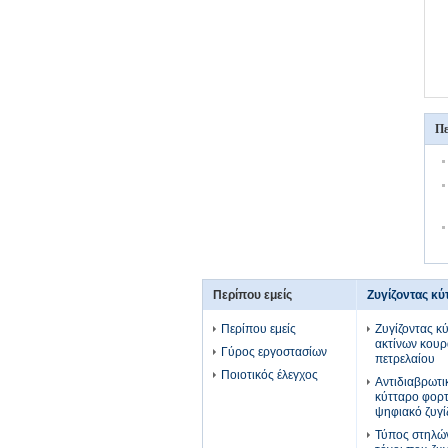
Πε
Περίπου εμείς
Ζυγίζοντας κύ
Περίπου εμείς
Ζυγίζοντας κ
ακτίνων κουρ
Γύρος εργοστασίων
πετρελαίου
Ποιοτικός έλεγχος
Αντιδιαβρωτ
κύτταρο φορ
ψηφιακό ζυγί
Τύπος στηλώ