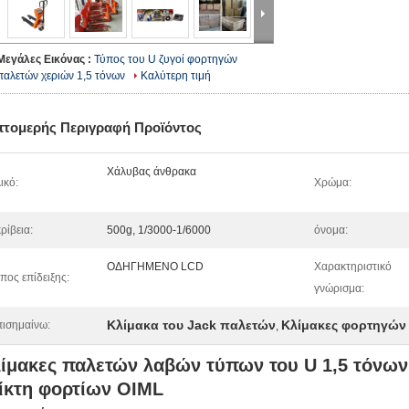
Μεγάλες Εικόνας :
Τύπος του U ζυγοί φορτηγών
παλετών χεριών 1,5 τόνων
Καλύτερη τιμή
πτομερής Περιγραφή Προϊόντος
Χάλυβας άνθρακα
ικό:
Χρώμα:
ρίβεια:
500g, 1/3000-1/6000
όνομα:
ΟΔΗΓΗΜΕΝΟ LCD
Χαρακτηριστικό
πος επίδειξης:
γνώρισμα:
Κλίμακα του Jack παλετών
Κλίμακες φορτηγών
ισημαίνω:
,
ίμακες παλετών λαβών τύπων του U 1,5 τόνων 
ίκτη φορτίων OIML