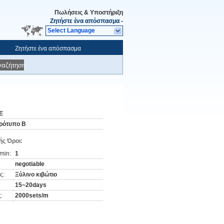
Πωλήσεις & Υποστήριξη
Ζητήστε ένα απόσπασμα
-
Select Language
Ζητήστε ένα απόσπασμα
ναζήτηση
E
ρότυπο Β
ς Όροι:
min:
1
negotiable
ς:
Ξύλινο κιβώτιο
15~20days
:
2000sets/m