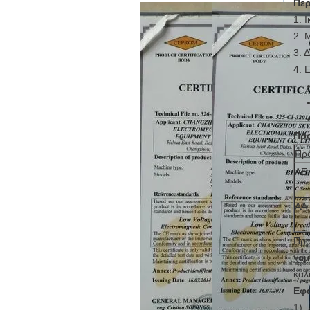
Περ
1. 
2. 
3. 
4. 
Προ
Πρ
AE
AA
Προ
χαμ
καλ
Εφ
1).