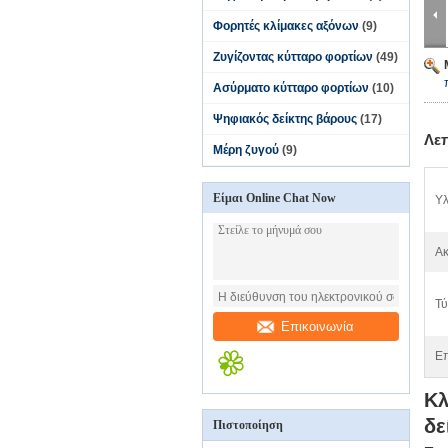
Φορητές κλίμακες αξόνων
(9)
Ζυγίζοντας κύτταρο φορτίων
(49)
Ασύρματο κύτταρο φορτίων
(10)
Ψηφιακός δείκτης βάρους
(17)
Λε
Μέρη ζυγού
(9)
Είμαι Online Chat Now
Υλ
Ακ
Τύ
Επικοινωνία
Επ
Κλ
δε
Πιστοποίηση