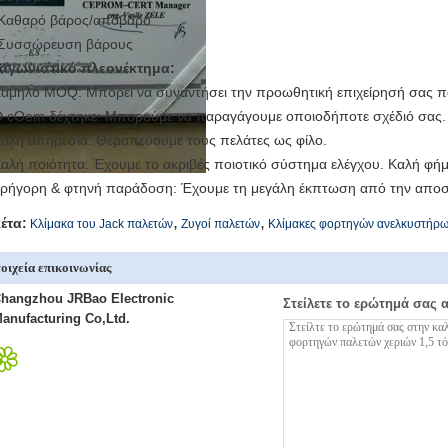
 Καθαρό βάρος/απόβαρο
 Συσσώρευση βάρους
αγωνιστικό πλεονέκτημα:
Χαμηλό MOQ: Μπορεί να συναντήσει την προωθητική επιχείρησή σας π
Ο cOem δέχτηκε: Μπορούμε να παραγάγουμε οποιοδήποτε σχέδιό σας.
Καλή υπηρεσία: Θεραπεύουμε τους πελάτες ως φίλο.
Καλή ποιότητα: Έχουμε το ακριβές ποιοτικό σύστημα ελέγχου. Καλή φή
Γρήγορη & φτηνή παράδοση: Έχουμε τη μεγάλη έκπτωση από την αποσ
,
,
κέτα:
Κλίμακα του Jack παλετών
Ζυγοί παλετών
Κλίμακες φορτηγών ανελκυστήρ
οιχεία επικοινωνίας
hangzhou JRBao Electronic
Στείλετε το ερώτημά σας 
anufacturing Co,Ltd.