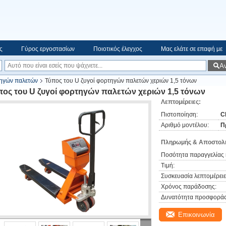
ς
Γύρος εργοστασίων
Ποιοτικός έλεγχος
Μας ελάτε σε επαφή με
Α
τηγών παλετών
Τύπος του U ζυγοί φορτηγών παλετών χεριών 1,5 τόνων
πος του U ζυγοί φορτηγών παλετών χεριών 1,5 τόνων
Λεπτομέρειες:
Πιστοποίηση:
C
Αριθμό μοντέλου:
Π
Πληρωμής & Αποστολή
Ποσότητα παραγγελίας 
Τιμή:
Συσκευασία λεπτομέρειε
Χρόνος παράδοσης:
Δυνατότητα προσφοράς
Επικοινωνία