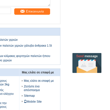
Επικοινωνία
παλετών χεριών
ν παλετών χεριών χάλυβα άνθρακα 1.5t
ων κλίμακες φορτηγών παλετών ήπιου
νο χεριών
Μας ελάτε σε επαφή με
άρους
Μας ελάτε σε επαφή με
φών 3kg
Ζητήστε ένα
γός
απόσπασμα
νο ελέγχου
Sitemap
Mobile Site
ε την
άρους