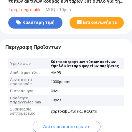
τύπων ακτίνων κουράς κυττάρων 30t διπλό για την
κλίμακα φορτηγών
Τιμή：negotiable
MOQ：10pcs
Καλύτερη τιμή
Επικοινωνήστε
Περιγραφή Προϊόντων
,
Κύτταρο φορτίων τύπων ακτίνων
Υψηλό φως
Υψηλό κύτταρο φορτίων ακρίβειας
Αριθμό μοντέλου
HM9B
Δυνατότητα
1000pcs/m
προσφοράς
Πιστοποίηση
OIML
Ποσότητα
10pcs
παραγγελίας min
Συσκευασία
χαρτοκιβώτια και παλέτα
λεπτομέρειες
Δείτε περισσότερων