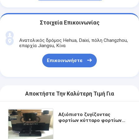
Στοιχεία Επικοινωνίας
Ανατολικός δρόμος Hehua, Daixi, πόλη Changzhou,
επαρχία Jiangsu, Κίνα
Επικοινωνήστε
Αποκτήστε Την Καλύτερη Τιμή Για
Αξιόπιστο ζυγίζοντας
φορτίων κύτταρο φορτίων
τύπων ακτίνων κουράς
κυττάρων 30t διπλό για την
κλίμακα φορτηγών