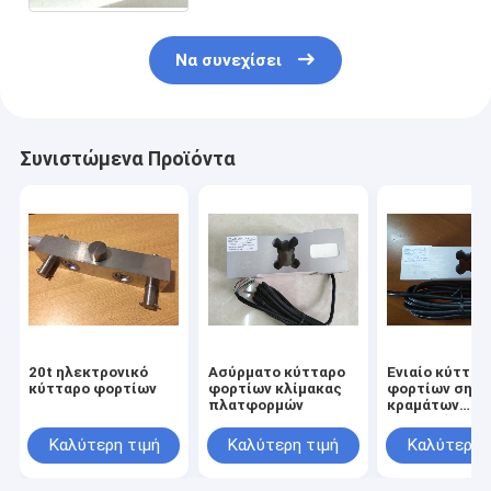
Να συνεχίσει
Συνιστώμενα Προϊόντα
20t ηλεκτρονικό
Ασύρματο κύτταρο
Ενιαίο κύτταρ
κύτταρο φορτίων
φορτίων κλίμακας
φορτίων σημε
πλατφορμών
κραμάτων
αλουμινίου
Καλύτερη τιμή
Καλύτερη τιμή
Καλύτερη 