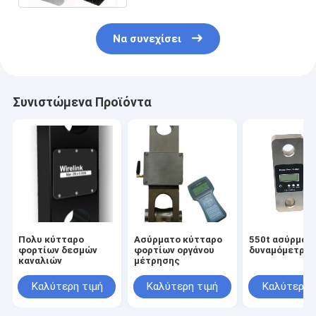
Να συνεχίσει
Συνιστώμενα Προϊόντα
Πολυ κύτταρο
Ασύρματο κύτταρο
550t ασύρματ
φορτίων δεσμών
φορτίων οργάνου
δυναμόμετρο
καναλιών
μέτρησης
Καλύτερη τιμή
Καλύτερη τιμή
Καλύτερη 