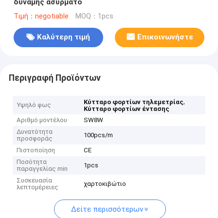
δύναμης ασύρματο
Τιμή：negotiable
MOQ：1pcs
Καλύτερη τιμή
Επικοινωνήστε
Περιγραφή Προϊόντων
,
Κύτταρο φορτίων τηλεμετρίας
Υψηλό φως
Κύτταρο φορτίων έντασης
Αριθμό μοντέλου
SW8W
Δυνατότητα
100pcs/m
προσφοράς
Πιστοποίηση
CE
Ποσότητα
1pcs
παραγγελίας min
Συσκευασία
χαρτοκιβώτιο
λεπτομέρειες
Δείτε περισσότερων