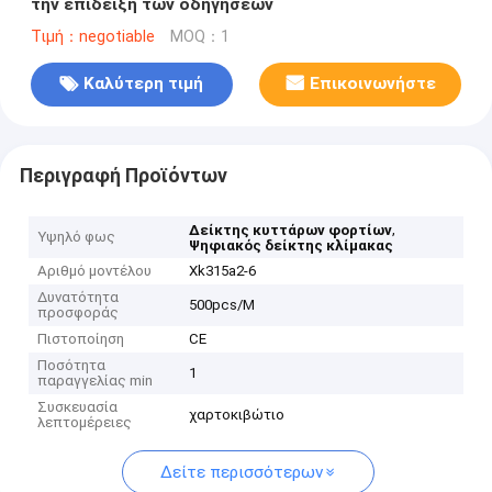
την επίδειξη των οδηγήσεων
Τιμή：negotiable
MOQ：1
Καλύτερη τιμή
Επικοινωνήστε
Περιγραφή Προϊόντων
,
Δείκτης κυττάρων φορτίων
Υψηλό φως
Ψηφιακός δείκτης κλίμακας
Αριθμό μοντέλου
Xk315a2-6
Δυνατότητα
500pcs/M
προσφοράς
Πιστοποίηση
CE
Ποσότητα
1
παραγγελίας min
Συσκευασία
χαρτοκιβώτιο
λεπτομέρειες
Δείτε περισσότερων