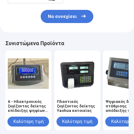
Να συνεχίσει
Συνιστώμενα Προϊόντα
6 - Ηλεκτρονικός
Πλαστικός
Ψηφιακός δεί
ζυγίζοντας δείκτης
ζυγίζοντας δείκτης
στάθμισης
επίδειξης ψηφίων
Yaohua κατοικίας
απόδειξης νε
LCD
Καλύτερη τιμή
Καλύτερη τιμή
Καλύτερη 