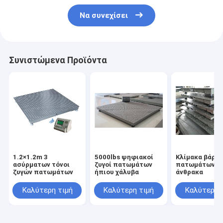
Να συνεχίσει
Συνιστώμενα Προϊόντα
1.2×1.2m 3
5000lbs ψηφιακοί
Κλίμακα βάρο
ασύρματων τόνοι
ζυγοί πατωμάτων
πατωμάτων χ
ζυγών πατωμάτων
ήπιου χάλυβα
άνθρακα
Καλύτερη τιμή
Καλύτερη τιμή
Καλύτερη 