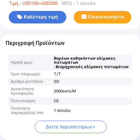
Τιμή：USD100~USD300
MOQ：1 σύνολο
Καλύτερη τιμή
Επικοινωνήστε
Περιγραφή Προϊόντων
Βαρέων καθηκόντων κλίμακες
Υψηλό φως
πατωμάτων
,
Βιομηχανικές κλίμακες πατωμάτων
Όροι πληρωμής
T/T
Αριθμό μοντέλου
SD
Δυνατότητα
2000sets/M
προσφοράς
Πιστοποίηση
CE
Ποσότητα
1 σύνολο
παραγγελίας min
Δείτε περισσότερων