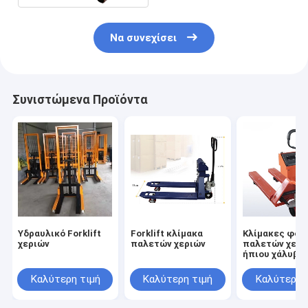
Να συνεχίσει
Συνιστώμενα Προϊόντα
Υδραυλικό Forklift
Forklift κλίμακα
Κλίμακες φορ
χεριών
παλετών χεριών
παλετών χερι
ήπιου χάλυβα
Καλύτερη τιμή
Καλύτερη τιμή
Καλύτερη 