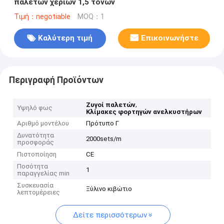
παλετών χεριών 1,5 τόνων
Τιμή：negotiable
MOQ：1
Καλύτερη τιμή
Επικοινωνήστε
Περιγραφή Προϊόντων
,
Ζυγοί παλετών
Υψηλό φως
Κλίμακες φορτηγών ανελκυστήρων
Αριθμό μοντέλου
Πρότυπο Γ
Δυνατότητα
2000sets/m
προσφοράς
Πιστοποίηση
CE
Ποσότητα
1
παραγγελίας min
Συσκευασία
Ξύλινο κιβώτιο
λεπτομέρειες
Δείτε περισσότερων