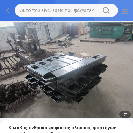
2
/
4
Χάλυβας άνθρακα ψηφιακές κλίμακες φορτηγών