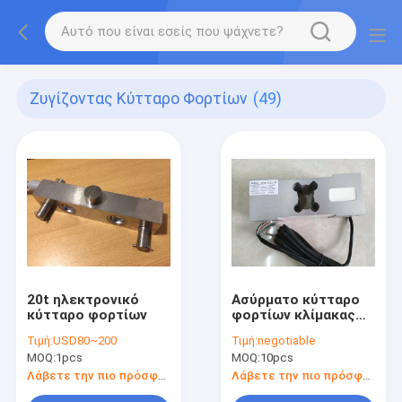
Ζυγίζοντας Κύτταρο Φορτίων
(49)
20t ηλεκτρονικό
Ασύρματο κύτταρο
κύτταρο φορτίων
φορτίων κλίμακας
πλατφορμών
Τιμή:
USD80~200
Τιμή:
negotiable
MOQ:
1pcs
MOQ:
10pcs
Λάβετε την πιο πρόσφατη τιμή
Λάβετε την πιο πρόσφατη τιμή