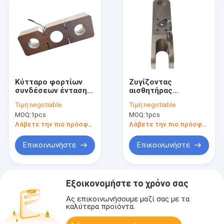
Κύτταρο φορτίων
Ζυγίζοντας
συνδέσεων έντασης
αισθητήρας
χάλυβα κραμάτων,
κυττάρων φορτίων
Τιμή:
negotiable
Τιμή:
negotiable
κύτταρο φορτίων
χάλυβα κραμάτων
MOQ:
1pcs
MOQ:
1pcs
γερανών 10t 100t
έντασης/
500t για το ζύγισμα
ανοξείδωτου 1
Λάβετε την πιο πρόσφατη τιμή
Λάβετε την πιο πρόσφατη τιμή
τόνος 10 τόνος 30
τόνος
Επικοινωνήστε
Επικοινωνήστε
Εξοικονομήστε το χρόνο σας
Ας επικοινωνήσουμε μαζί σας με τα
καλύτερα προϊόντα.