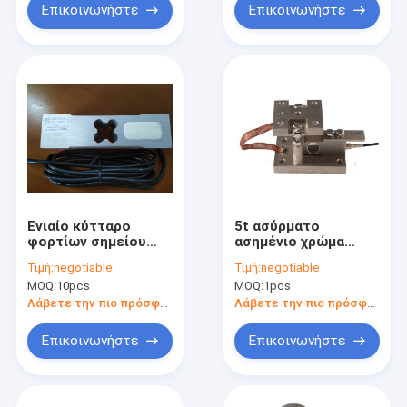
Επικοινωνήστε
Επικοινωνήστε
Ενιαίο κύτταρο
5t ασύρματο
φορτίων σημείου
ασημένιο χρώμα
κραμάτων
κυττάρων φορτίων
Τιμή:
negotiable
Τιμή:
negotiable
αλουμινίου
ζυγίσματος για τις
MOQ:
10pcs
MOQ:
1pcs
κλίμακες
πατωμάτων/τις
Λάβετε την πιο πρόσφατη τιμή
Λάβετε την πιο πρόσφατη τιμή
κλίμακες φορτηγών
Επικοινωνήστε
Επικοινωνήστε